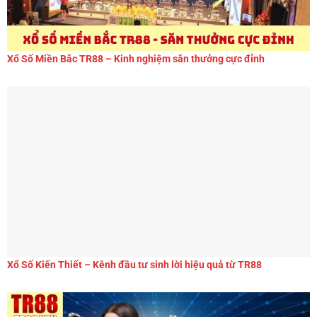
Xổ Số Miền Bắc TR88 – Kinh nghiệm săn thưởng cực đỉnh
Xổ Số Kiến Thiết – Kênh đầu tư sinh lời hiệu quả từ TR88