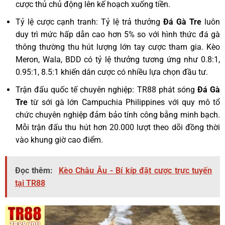
cược thủ chủ động lên kế hoạch xuống tiền.
Tỷ lệ cược cạnh tranh: Tỷ lệ trả thưởng
Đá Gà Tre
luôn
duy trì mức hấp dẫn cao hơn 5% so với hình thức đá gà
thông thường thu hút lượng lớn tay cược tham gia. Kèo
Meron, Wala, BDD có tỷ lệ thưởng tương ứng như 0.8:1,
0.95:1, 8.5:1 khiến dân cược có nhiều lựa chọn đầu tư.
Trận đấu quốc tế chuyên nghiệp: TR88 phát sóng
Đá Gà
Tre
từ sới gà lớn Campuchia Philippines với quy mô tổ
chức chuyên nghiệp đảm bảo tính công bằng minh bạch.
Mỗi trận đấu thu hút hơn 20.000 lượt theo dõi đồng thời
vào khung giờ cao điểm.
Đọc thêm:
Kèo Châu Âu - Bí kíp đặt cược trực tuyến
tại TR88