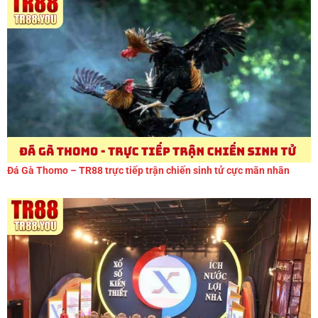
Đá Gà Thomo – TR88 trực tiếp trận chiến sinh tử cực mãn nhãn