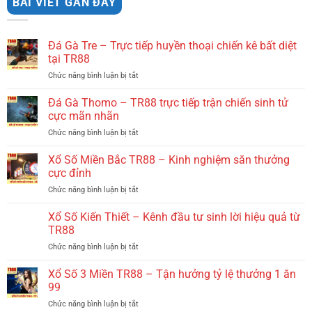
BÀI VIẾT GẦN ĐÂY
Đá Gà Tre – Trực tiếp huyền thoại chiến kê bất diệt
tại TR88
Chức năng bình luận bị tắt
ở
Đá
Gà
Đá Gà Thomo – TR88 trực tiếp trận chiến sinh tử
Tre
cực mãn nhãn
–
Chức năng bình luận bị tắt
ở
Trực
Đá
tiếp
Gà
Xổ Số Miền Bắc TR88 – Kinh nghiệm săn thưởng
huyền
Thomo
thoại
cực đỉnh
–
chiến
Chức năng bình luận bị tắt
ở
TR88
kê
Xổ
trực
bất
Số
Xổ Số Kiến Thiết – Kênh đầu tư sinh lời hiệu quả từ
tiếp
diệt
Miền
trận
TR88
tại
Bắc
chiến
TR88
Chức năng bình luận bị tắt
ở
TR88
sinh
Xổ
–
tử
Số
Xổ Số 3 Miền TR88 – Tận hưởng tỷ lệ thưởng 1 ăn
Kinh
cực
Kiến
nghiệm
99
mãn
Thiết
săn
nhãn
Chức năng bình luận bị tắt
ở
–
thưởng