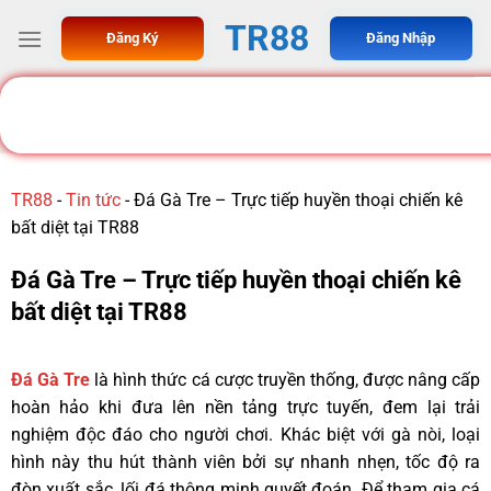
TR88
Đăng Ký
Đăng Nhập
🎁 TR
TR88
-
Tin tức
-
Đá Gà Tre – Trực tiếp huyền thoại chiến kê
bất diệt tại TR88
Đá Gà Tre – Trực tiếp huyền thoại chiến kê
bất diệt tại TR88
Đá Gà Tre
là hình thức cá cược truyền thống, được nâng cấp
hoàn hảo khi đưa lên nền tảng trực tuyến, đem lại trải
nghiệm độc đáo cho người chơi. Khác biệt với gà nòi, loại
hình này thu hút thành viên bởi sự nhanh nhẹn, tốc độ ra
đòn xuất sắc, lối đá thông minh quyết đoán. Để tham gia cá