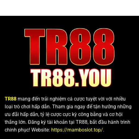
TR88
mang đến trải nghiệm cá cược tuyệt vời với nhiều
loại trò chơi hấp dẫn. Tham gia ngay để tận hưởng những
ưu đãi hấp dẫn, tỷ lệ cược cực kỳ công bằng và cơ hội
thắng lớn. Đăng ký tài khoản tại TR88, bắt đầu hành trình
chinh phục! Website:
https://mamboslot.top/
.