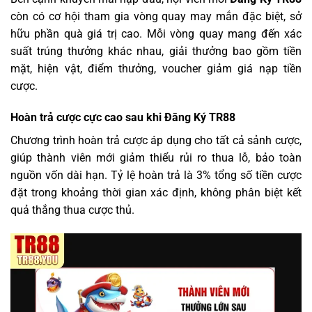
còn có cơ hội tham gia vòng quay may mắn đặc biệt, sở
hữu phần quà giá trị cao. Mỗi vòng quay mang đến xác
suất trúng thưởng khác nhau, giải thưởng bao gồm tiền
mặt, hiện vật, điểm thưởng, voucher giảm giá nạp tiền
cược.
Hoàn trả cược cực cao sau khi Đăng Ký TR88
Chương trình hoàn trả cược áp dụng cho tất cả sảnh cược,
giúp thành viên mới giảm thiểu rủi ro thua lỗ, bảo toàn
nguồn vốn dài hạn. Tỷ lệ hoàn trả là 3% tổng số tiền cược
đặt trong khoảng thời gian xác định, không phân biệt kết
quả thắng thua cược thủ.