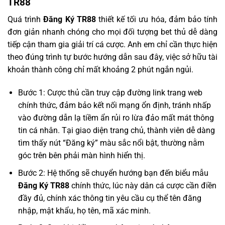
TR88
Quá trình
Đăng Ký TR88
thiết kế tối ưu hóa, đảm bảo tính
đơn giản nhanh chóng cho mọi đối tượng bet thủ dễ dàng
tiếp cận tham gia giải trí cá cược. Anh em chỉ cần thực hiện
theo đúng trình tự bước hướng dẫn sau đây, việc sở hữu tài
khoản thành công chỉ mất khoảng 2 phút ngắn ngủi.
Bước 1: Cược thủ cần truy cập đường link trang web
chính thức, đảm bảo kết nối mạng ổn định, tránh nhấp
vào đường dẫn lạ tiềm ẩn rủi ro lừa đảo mất mát thông
tin cá nhân. Tại giao diện trang chủ, thành viên dễ dàng
tìm thấy nút “Đăng ký” màu sắc nổi bật, thường nằm
góc trên bên phải màn hình hiển thị.
Bước 2: Hệ thống sẽ chuyển hướng bạn đến biểu mẫu
Đăng Ký TR88
chính thức, lúc này dân cá cược cần điền
đầy đủ, chính xác thông tin yêu cầu cụ thể tên đăng
nhập, mật khẩu, họ tên, mã xác minh.