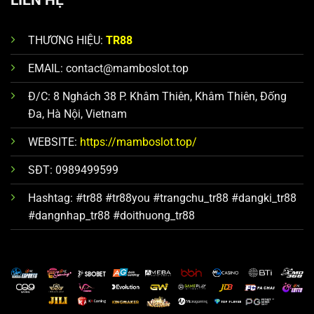
LIÊN HỆ
THƯƠNG HIỆU:
TR88
EMAIL:
contact@mamboslot.top
Đ/C: 8 Nghách 38 P. Khâm Thiên, Khâm Thiên, Đống
Đa, Hà Nội, Vietnam
WEBSITE:
https://mamboslot.top/
SĐT: 0989499599
Hashtag: #tr88 #tr88you #trangchu_tr88 #dangki_tr88
#dangnhap_tr88 #doithuong_tr88