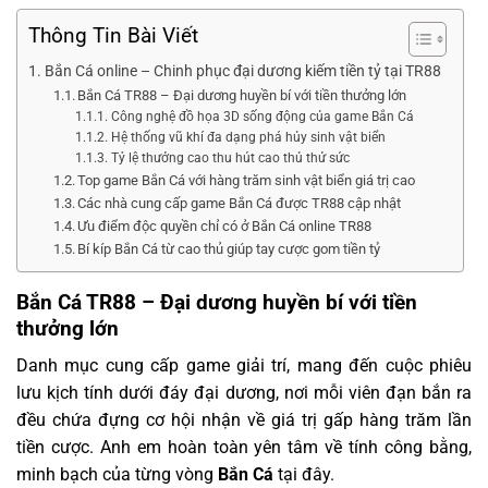
Thông Tin Bài Viết
Bắn Cá online – Chinh phục đại dương kiếm tiền tỷ tại TR88
Bắn Cá TR88 – Đại dương huyền bí với tiền thưởng lớn
Công nghệ đồ họa 3D sống động của game Bắn Cá
Hệ thống vũ khí đa dạng phá hủy sinh vật biển
Tỷ lệ thưởng cao thu hút cao thủ thử sức
Top game Bắn Cá với hàng trăm sinh vật biển giá trị cao
Các nhà cung cấp game Bắn Cá được TR88 cập nhật
Ưu điểm độc quyền chỉ có ở Bắn Cá online TR88
Bí kíp Bắn Cá từ cao thủ giúp tay cược gom tiền tỷ
Bắn Cá TR88 – Đại dương huyền bí với tiền
thưởng lớn
Danh mục cung cấp game giải trí, mang đến cuộc phiêu
lưu kịch tính dưới đáy đại dương, nơi mỗi viên đạn bắn ra
đều chứa đựng cơ hội nhận về giá trị gấp hàng trăm lần
tiền cược. Anh em hoàn toàn yên tâm về tính công bằng,
minh bạch của từng vòng
Bắn Cá
tại đây.