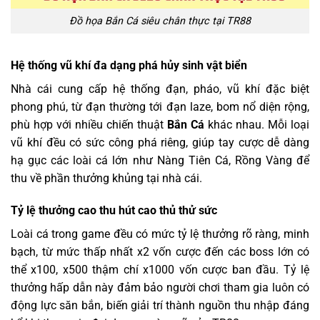
Đồ họa Bắn Cá siêu chân thực tại TR88
Hệ thống vũ khí đa dạng phá hủy sinh vật biển
Nhà cái cung cấp hệ thống đạn, pháo, vũ khí đặc biệt
phong phú, từ đạn thường tới đạn laze, bom nổ diện rộng,
phù hợp với nhiều chiến thuật
Bắn Cá
khác nhau. Mỗi loại
vũ khí đều có sức công phá riêng, giúp tay cược dễ dàng
hạ gục các loài cá lớn như Nàng Tiên Cá, Rồng Vàng để
thu về phần thưởng khủng tại nhà cái.
Tỷ lệ thưởng cao thu hút cao thủ thử sức
Loài cá trong game đều có mức tỷ lệ thưởng rõ ràng, minh
bạch, từ mức thấp nhất x2 vốn cược đến các boss lớn có
thể x100, x500 thậm chí x1000 vốn cược ban đầu. Tỷ lệ
thưởng hấp dẫn này đảm bảo người chơi tham gia luôn có
động lực săn bắn, biến giải trí thành nguồn thu nhập đáng