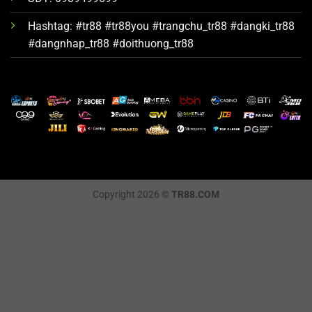
Hashtag: #tr88 #tr88you #trangchu_tr88 #dangki_tr88
#dangnhap_tr88 #doithuong_tr88
Copyright 2026 ©
TR88.COM