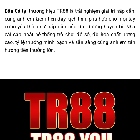
Bắn Cá
tại thương hiệu TR88 là trải nghiệm giải trí hấp dẫn,
cùng anh em kiếm tiền đầy kịch tính, phù hợp cho mọi tay
cược yêu thích sự hấp dẫn của đại dương huyền bí. Nhà
cái cập nhật hệ thống trò chơi đồ sộ, đồ họa chất lượng
cao, tỷ lệ thưởng minh bạch và sẵn sàng cùng anh em tận
hưởng tiền thưởng lớn.