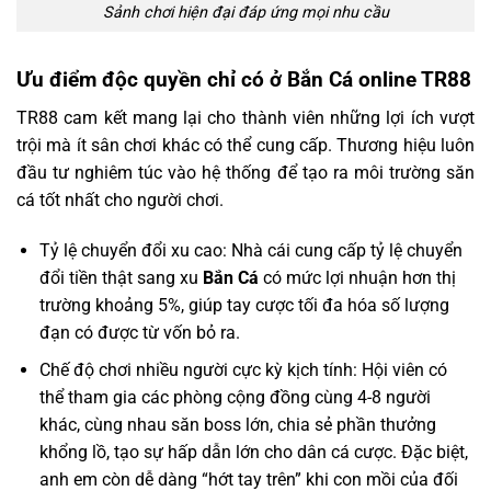
Sảnh chơi hiện đại đáp ứng mọi nhu cầu
Ưu điểm độc quyền chỉ có ở Bắn Cá online TR88
TR88 cam kết mang lại cho thành viên những lợi ích vượt
trội mà ít sân chơi khác có thể cung cấp. Thương hiệu luôn
đầu tư nghiêm túc vào hệ thống để tạo ra môi trường săn
cá tốt nhất cho người chơi.
Tỷ lệ chuyển đổi xu cao: Nhà cái cung cấp tỷ lệ chuyển
đổi tiền thật sang xu
Bắn Cá
có mức lợi nhuận hơn thị
trường khoảng 5%, giúp tay cược tối đa hóa số lượng
đạn có được từ vốn bỏ ra.
Chế độ chơi nhiều người cực kỳ kịch tính: Hội viên có
thể tham gia các phòng cộng đồng cùng 4-8 người
khác, cùng nhau săn boss lớn, chia sẻ phần thưởng
khổng lồ, tạo sự hấp dẫn lớn cho dân cá cược. Đặc biệt,
anh em còn dễ dàng “hớt tay trên” khi con mồi của đối