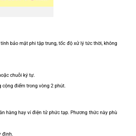
nh bảo mật phi tập trung, tốc độ xử lý tức thời, không
oặc chuỗi ký tự.
g cộng điểm trong vòng 2 phút.
gân hàng hay ví điện tử phức tạp. Phương thức này phù
 định.