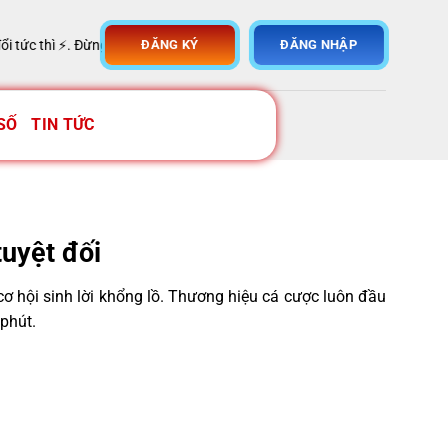
Đừng bỏ lỡ ưu đãi giới hạn này – tham gia ngay! 🚀
ĐĂNG KÝ
ĐĂNG NHẬP
SỐ
TIN TỨC
tuyệt đối
 cơ hội sinh lời khổng lồ. Thương hiệu cá cược luôn đầu
 phút.