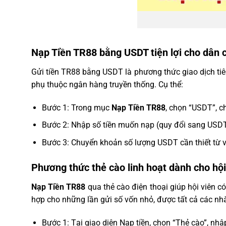
Nạp Tiền TR88 bằng USDT tiện lợi cho dân 
Gửi tiền TR88 bằng USDT là phương thức giao dịch tiên
phụ thuộc ngân hàng truyền thống. Cụ thể:
Bước 1: Trong mục
Nạp Tiền TR88
, chọn “USDT”, c
Bước 2: Nhập số tiền muốn nạp (quy đổi sang USDT)
Bước 3: Chuyển khoản số lượng USDT cần thiết từ ví
Phương thức thẻ cào linh hoạt dành cho hội
Nạp Tiền TR88
qua thẻ cào điện thoại giúp hội viên c
hợp cho những lần gửi số vốn nhỏ, được tất cả các nhà
Bước 1: Tại giao diện Nạp tiền, chọn “Thẻ cào”, n