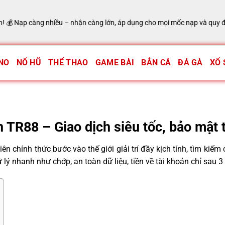
g nhiều – nhận càng lớn, áp dụng cho mọi mốc nạp và quy đổi tức thì ⚡. 
NO
NỔ HŨ
THỂ THAO
GAME BÀI
BẮN CÁ
ĐÁ GÀ
XỔ 
 TR88 – Giao dịch siêu tốc, bảo mật 
ên chính thức bước vào thế giới giải trí đầy kịch tính, tìm kiếm
lý nhanh như chớp, an toàn dữ liệu, tiền về tài khoản chỉ sau 3