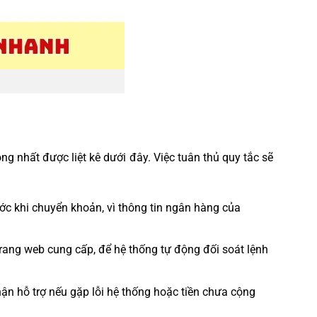
ng nhất được liệt kê dưới đây. Việc tuân thủ quy tắc sẽ
ước khi chuyển khoản, vì thông tin ngân hàng của
rang web cung cấp, để hệ thống tự động đối soát lệnh
phận hỗ trợ nếu gặp lỗi hệ thống hoặc tiền chưa cộng