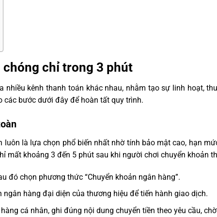
chóng chỉ trong 3 phút
 nhiều kênh thanh toán khác nhau, nhằm tạo sự linh hoạt, thu
 các bước dưới đây để hoàn tất quy trình.
toàn
luôn là lựa chọn phổ biến nhất nhờ tính bảo mật cao, hạn mức g
chỉ mất khoảng 3 đến 5 phút sau khi người chơi chuyển khoản t
sau đó chọn phương thức “Chuyển khoản ngân hàng”.
n ngân hàng đại diện của thương hiệu để tiến hành giao dịch.
àng cá nhân, ghi đúng nội dung chuyển tiền theo yêu cầu, chờ 