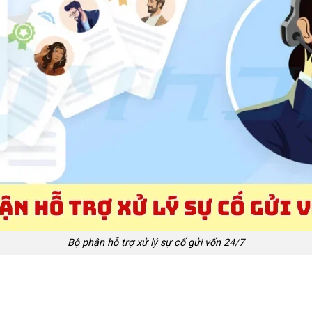
Bộ phận hỗ trợ xử lý sự cố gửi vốn 24/7